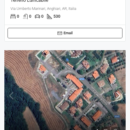
Terreno Edificabile
Via Umberto Marinari, Anghiari, AR, Italia
0
0
0
530
Email