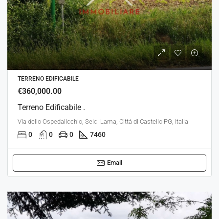
TERRENO EDIFICABILE
€360,000.00
Terreno Edificabile .
Via dello Ospedalicchio, Selci Lama, Città di Castello PG, Italia
0
0
0
7460
Email