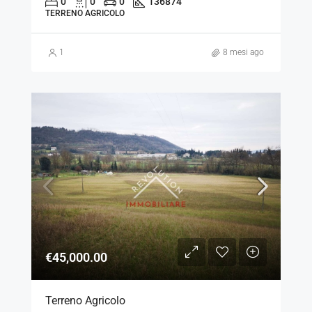
0
0
0
136874
TERRENO AGRICOLO
1
8 mesi ago
€45,000.00
Terreno Agricolo