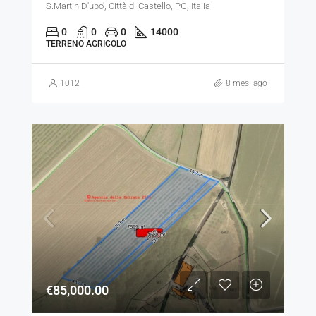
S.Martin D'upo', Città di Castello, PG, Italia
0
0
0
14000
TERRENO AGRICOLO
1012
8 mesi ago
€85,000.00