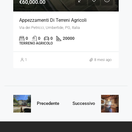
€60,000.00
Appezzamenti Di Terreni Agricoli
Via dei Petricci, Umbertide, PG, Italia
0
0
0
20000
TERRENO AGRICOLO
1
8 mesi ago
Precedente
Successivo