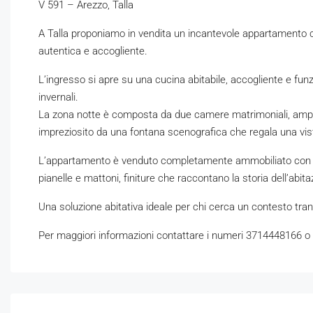
V 591 – Arezzo, Talla
A Talla proponiamo in vendita un incantevole appartamento co
autentica e accogliente.
L’ingresso si apre su una cucina abitabile, accogliente e fu
invernali.
La zona notte è composta da due camere matrimoniali, ampie e
impreziosito da una fontana scenografica che regala una vis
L’appartamento è venduto completamente ammobiliato con arredi 
pianelle e mattoni, finiture che raccontano la storia dell’abi
Una soluzione abitativa ideale per chi cerca un contesto tranq
Per maggiori informazioni contattare i numeri 3714448166 o