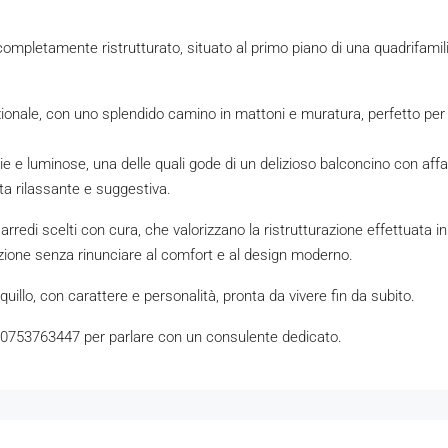
mpletamente ristrutturato, situato al primo piano di una quadrifamili
nzionale, con uno splendido camino in mattoni e muratura, perfetto pe
 luminose, una delle quali gode di un delizioso balconcino con affacc
ta rilassante e suggestiva.
scelti con cura, che valorizzano la ristrutturazione effettuata in stil
tazione senza rinunciare al comfort e al design moderno.
uillo, con carattere e personalità, pronta da vivere fin da subito.
 0753763447 per parlare con un consulente dedicato.