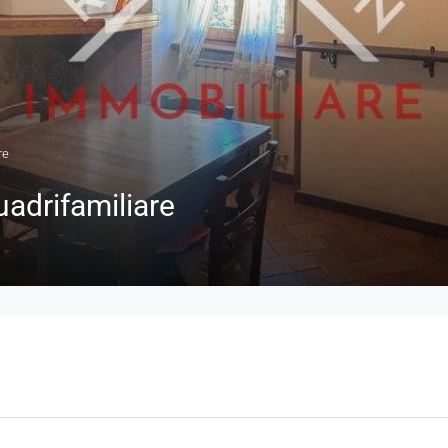
re
adrifamiliare