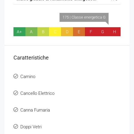
175 | Classe energetica G
A+
A
B
C
D
E
F
G
H
Caratteristiche
Camino
Cancello Elettrico
Canna Fumaria
Doppi Vetri