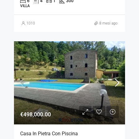
6
4
1
300
VILLA
1010
8 mesi ago
€498,000.00
Casa In Pietra Con Piscina