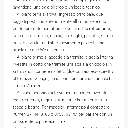
– Al piano sottostrada si trova un ampio garage, una
lavanderia, una sala biliardo e un locale tecnico.
– Al piano terra si trova l’ingresso principale, due
loggiati posti uno anteriormente all’immobile e uno
posteriormente con affaccio sul giardino retrostante,
salone con camino, cucina, ripostiglio, palestra, studio
adibito a visite mediche/ricevimento pazienti, uno
studiolo e due Wc di servizio.
– Al piano primo si accede sia tramite la scala interna
rivestita in cotto che tramite una scala a chiocciola. Vi
si trovano 3 camere da letto (due con accesso diretto
al terrazzo) 2 bagni, un salone con camino e angolo bar
, cucina/pranzo.
– Al piano secondo si trova una mansarda rivestita in
legno, parquet, angolo lettura su misura, terrazzo a
tasca e bagno. Per maggiori informazioni contattare i
numeri 3714448166 o 0753763447 per parlare con un
consulente oppure apri il link