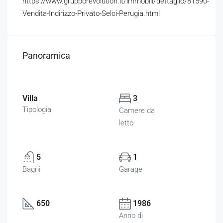
https://www.grupporevolution.it/immobili/dettaglio/81590-
Vendita-Indirizzo-Privato-Selci-Perugia.html
Panoramica
Villa
3
Tipologia
Camere da
letto
5
1
Bagni
Garage
650
1986
Anno di