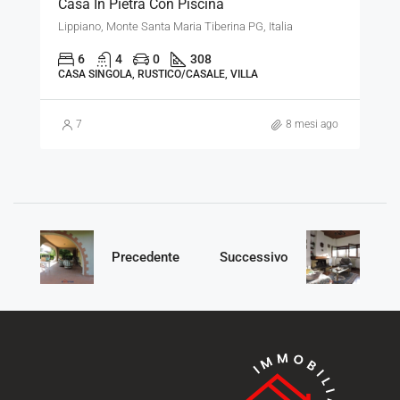
Casa In Pietra Con Piscina
Lippiano, Monte Santa Maria Tiberina PG, Italia
6
4
0
308
CASA SINGOLA, RUSTICO/CASALE, VILLA
7
8 mesi ago
Precedente
Successivo