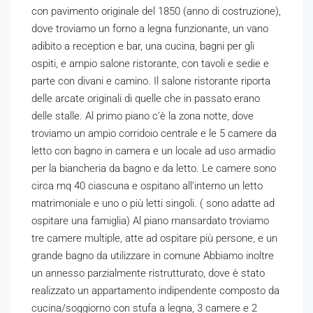
con pavimento originale del 1850 (anno di costruzione),
dove troviamo un forno a legna funzionante, un vano
adibito a reception e bar, una cucina, bagni per gli
ospiti, e ampio salone ristorante, con tavoli e sedie e
parte con divani e camino. Il salone ristorante riporta
delle arcate originali di quelle che in passato erano
delle stalle. Al primo piano c’è la zona notte, dove
troviamo un ampio corridoio centrale e le 5 camere da
letto con bagno in camera e un locale ad uso armadio
per la biancheria da bagno e da letto. Le camere sono
circa mq 40 ciascuna e ospitano all’interno un letto
matrimoniale e uno o più letti singoli. ( sono adatte ad
ospitare una famiglia) Al piano mansardato troviamo
tre camere multiple, atte ad ospitare più persone, e un
grande bagno da utilizzare in comune Abbiamo inoltre
un annesso parzialmente ristrutturato, dove è stato
realizzato un appartamento indipendente composto da
cucina/soggiorno con stufa a legna, 3 camere e 2