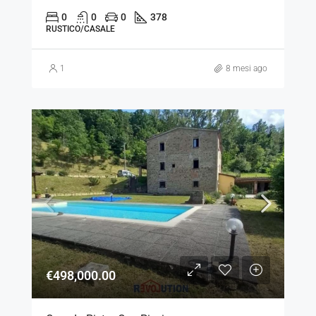
0
0
0
378
RUSTICO/CASALE
1
8 mesi ago
€498,000.00