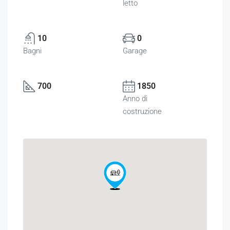
letto
10
0
Bagni
Garage
700
1850
Anno di
costruzione