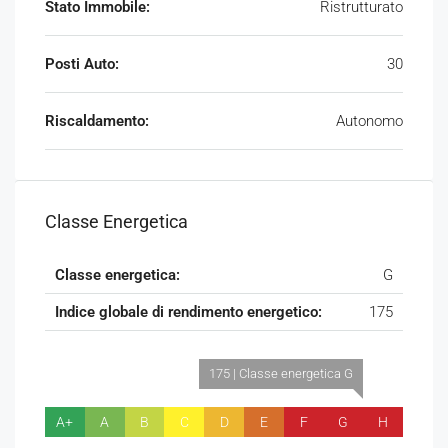
Stato Immobile:
Ristrutturato
Posti Auto:
30
Riscaldamento:
Autonomo
Classe Energetica
Classe energetica:
G
Indice globale di rendimento energetico:
175
175 | Classe energetica G
A+
A
B
C
D
E
F
G
H