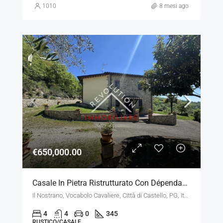
1010
8 mesi ago
€650,000.00
Casale In Pietra Ristrutturato Con Dépendance
Il Nostrano, Vocabolo Cavaliere, Città di Castello, PG, Italia
4
4
0
345
RUSTICO/CASALE