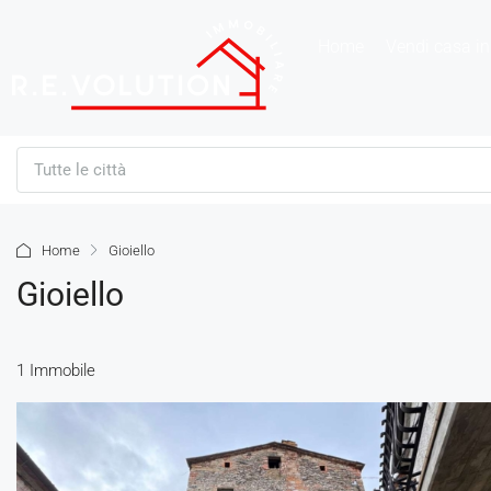
Home
Vendi casa in
Tutte le città
Home
Gioiello
Gioiello
1 Immobile