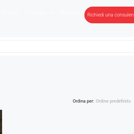
 30 giorni
Tipologia
Chi Siamo
Richiedi una consule
Ordina per:
Ordine predefinito