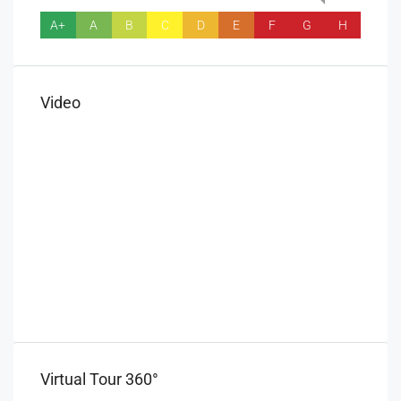
A+
A
B
C
D
E
F
G
H
Video
Virtual Tour 360°