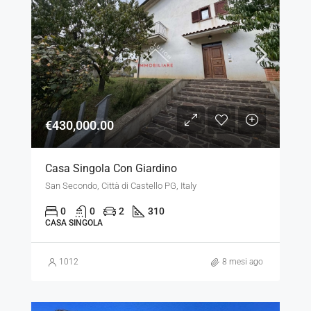
€430,000.00
Casa Singola Con Giardino
San Secondo, Città di Castello PG, Italy
0
0
2
310
CASA SINGOLA
1012
8 mesi ago