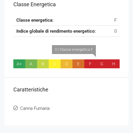
Classe Energetica
Classe energetica:
F
Indice globale di rendimento energetico:
0
0 | Classe energetica F
A+
A
B
C
D
E
F
G
H
Caratteristiche
Canna Fumaria